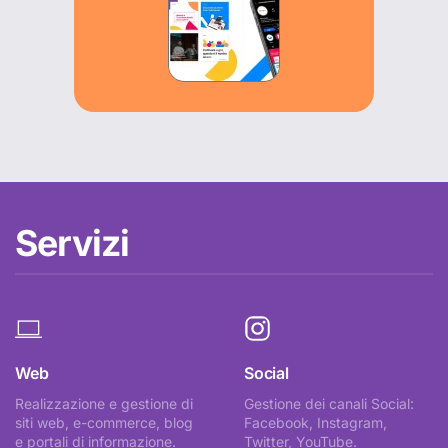
Servizi
Web
Social
Realizzazione e gestione di
Gestione dei canali Social:
siti web, e-commerce, blog
Facebook, Instagram,
e portali di informazione.
Twitter, YouTube.