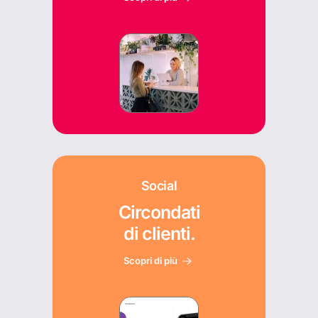
Social
Circondati
di clienti.
Scopri di più