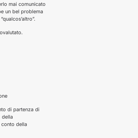
verlo mai comunicato
bbe un bel problema
“qualcos’altro”.
tovalutato.
ione
nto di partenza di
 della
conto della