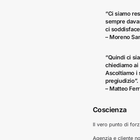
“Ci siamo res
sempre davan
ci soddisface
– Moreno Sa
“Quindi ci si
chiediamo ai 
Ascoltiamo i 
pregiudizio”.
– Matteo Ferr
Coscienza
Il vero punto di for
Agenzia e cliente n