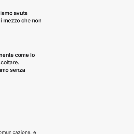
bbiamo avuta
 di mezzo che non
tamente come lo
scoltare.
ciamo senza
comunicazione, e