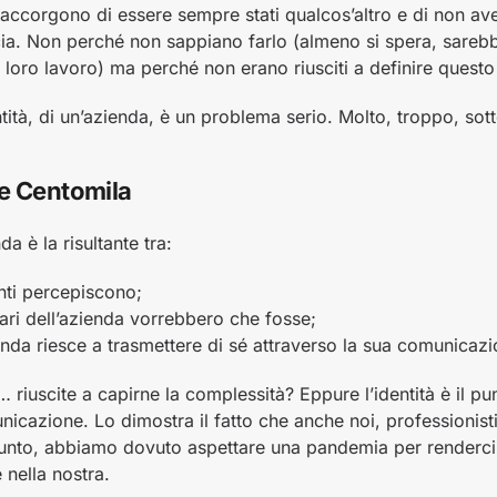
accorgono di essere sempre stati qualcos’altro e di non a
acia. Non perché non sappiano farlo (almeno si spera, sare
l loro lavoro) ma perché non erano riusciti a definire questo 
ntità, di un’azienda, è un problema serio. Molto, troppo, sot
e Centomila
da è la risultante tra:
enti percepiscono;
olari dell’azienda vorrebbero che fosse;
enda riesce a trasmettere di sé attraverso la sua comunicaz
a… riuscite a capirne la complessità? Eppure l’identità è il pu
unicazione. Lo dimostra il fatto che anche noi, professionisti
nto, abbiamo dovuto aspettare una pandemia per renderci 
 nella nostra.