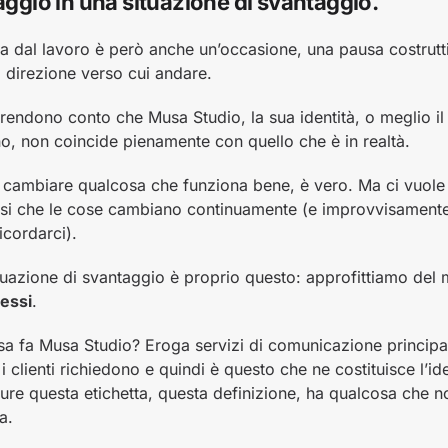
aggio in una situazione di svantaggio.
ta dal lavoro è però anche un’occasione, una pausa costrutti
a direzione verso cui andare.
rendono conto che Musa Studio, la sua identità, o meglio il
no, non coincide pienamente con quello che è in realtà.
 cambiare qualcosa che funziona bene, è vero. Ma ci vuol
si che le cose cambiano continuamente (e improvvisamente
icordarci).
situazione di svantaggio è proprio questo: approfittiamo del
tessi
.
osa fa Musa Studio? Eroga servizi di comunicazione principa
i clienti richiedono e quindi è questo che ne costituisce l’id
re questa etichetta, questa definizione, ha qualcosa che 
a.