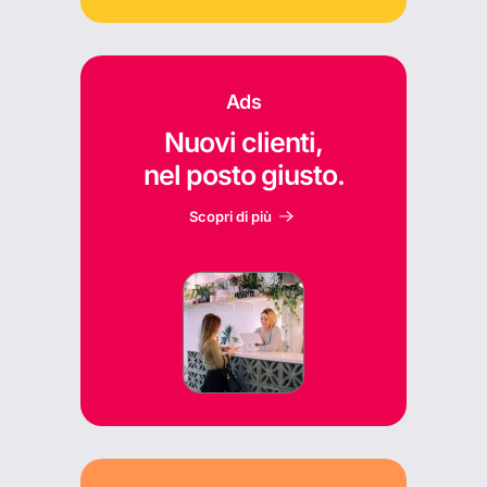
Ads
Nuovi clienti,
nel posto giusto.
Scopri di più