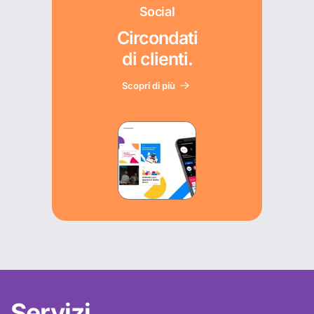
Social
Circondati
di clienti.
Scopri di più
Servizi